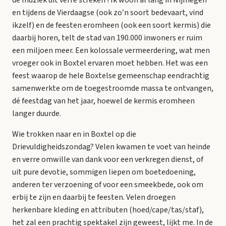
en tijdens de Vierdaagse (ook zo’n soort bedevaart, vind
ikzelf) en de feesten eromheen (ook een soort kermis) die
daarbij horen, telt de stad van 190.000 inwoners er ruim
een miljoen meer. Een kolossale vermeerdering, wat men
vroeger ook in Boxtel ervaren moet hebben. Het was een
feest waarop de hele Boxtelse gemeenschap eendrachtig
samenwerkte om de toegestroomde massa te ontvangen,
dé feestdag van het jaar, hoewel de kermis eromheen
langer duurde.
Wie trokken naar en in Boxtel op die
Drievuldigheidszondag? Velen kwamen te voet van heinde
en verre omwille van dank voor een verkregen dienst, of
uit pure devotie, sommigen liepen om boetedoening,
anderen ter verzoening of voor een smeekbede, ook om
erbij te zijn en daarbij te feesten. Velen droegen
herkenbare kleding en attributen (hoed/cape/tas/staf),
het zal een prachtig spektakel zijn geweest, lijkt me. In de