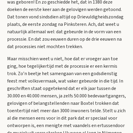
was geboren! En zo geschiedde het, dat in 1380 deze
doeken de eerste keer aan de gelovigen werden getoond.
Dat tonen vond sindsdien altijd op Drievuldigheidszondag
plaats, de eerste zondag na Pinksteren. Ach, dat weet u
natuurlijk allemaal wel: dat gebeurde in de vorm van een
processie. En dat zou eeuwen duren op de drie eeuwen na
dat processies niet mochten trekken.
Maar misschien weet u niet, hoe dat er vroeger aan toe
ging, hoe tegelijkertijd met de processie er een kermis
trok. Zo’n beetje het samengaan van een godsdienstig
feest met volksvermaak, wat vaker gebeurde in die tijd. In
geschriften staat opgetekend dat er elk jaar tussen de
30.000 en 40.000 mensen, ja zelfs 50.000 bedevaartgangers,
gelovigen of belangstellenden naar Boxtel trokken dat
toentertijd niet meer dan 3000 inwoners telde. Stelt u zich
al die mensen eens voor in dit park dat er speciaal voor
ontworpen is, een menigte met vaandels en ertussendoor
de muziek uit verre streken ! Ik woon al lang in Nijmegen